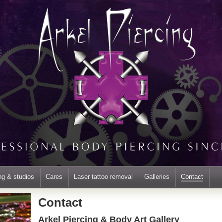
ng & studios
Cares
Laser tattoo removal
Galleries
Contact
Contact
Arkel Piercing & Body Art Gallery