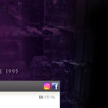
EN
|
FR
|
NL